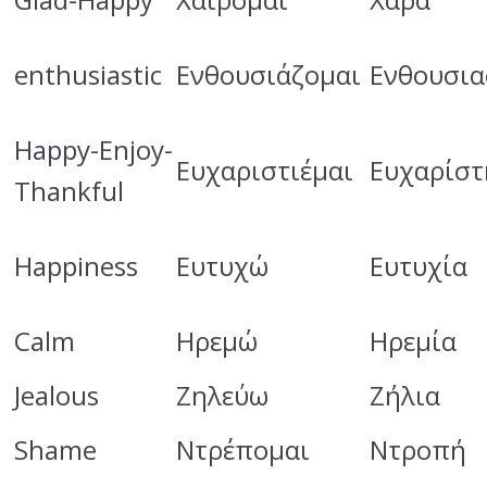
enthusiastic
Ενθουσιάζομαι
Ενθουσια
Happy-Enjoy-
Ευχαριστιέμαι
Ευχαρίσ
Thankful
Happiness
Ευτυχώ
Ευτυχία
Calm
Ηρεμώ
Ηρεμία
Jealous
Ζηλεύω
Ζήλια
Shame
Ντρέπομαι
Ντροπή