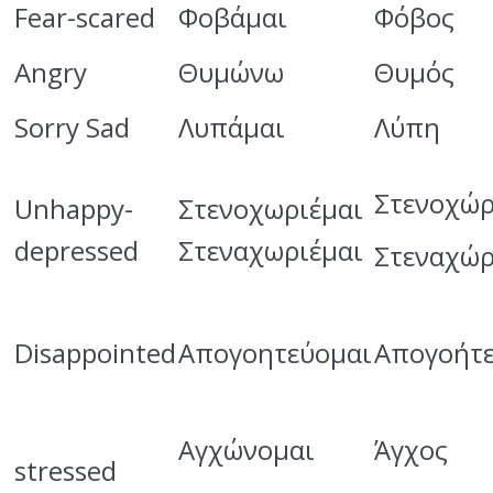
Fear-scared
Φοβάμαι
Φόβος
Angry
Θυμώνω
Θυμός
Sorry Sad
Λυπάμαι
Λύπη
Στενοχώρ
Unhappy-
Στενοχωριέμαι
depressed
Στεναχωριέμαι
Στεναχώρ
Disappointed
Απογοητεύομαι
Απογοήτ
Αγχώνομαι
Άγχος
stressed