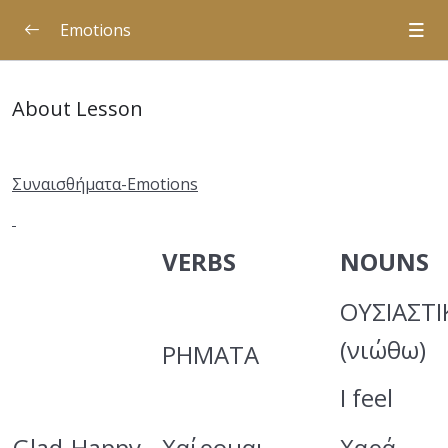
Emotions
About Lesson
Συναισθ
ήματα
-Emotions
VERBS
NOUNS
ΟΥΣΙΑΣΤΙ
(νιώθω)
ΡΗΜΑΤΑ
I feel
Glad-Happy
Χαίρομαι
Χαρά